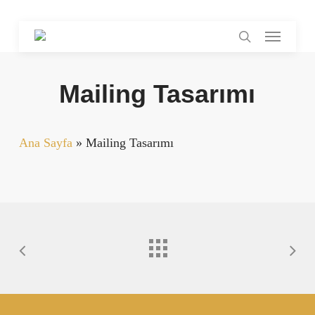
Skip
Menu
to
search
main
content
Mailing Tasarımı
Ana Sayfa
»
Mailing Tasarımı