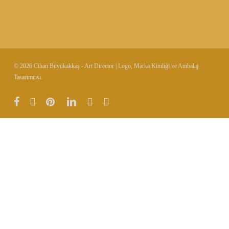
© 2026 Cihan Büyükakkaş - Art Director | Logo, Marka Kimliği ve Ambalaj
Tasarımcısı.
facebook
vimeo
pinterest
linkedin
instagram
behance