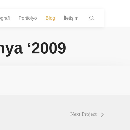
search
grafi
Portfolyo
Blog
İletişim
hya ‘2009
Next Project