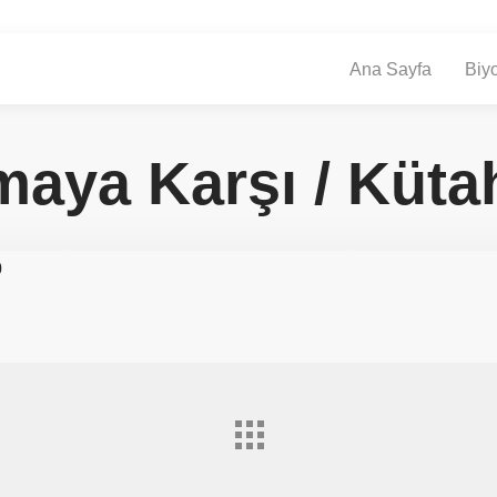
Ana Sayfa
Biyo
maya Karşı / Küta
9