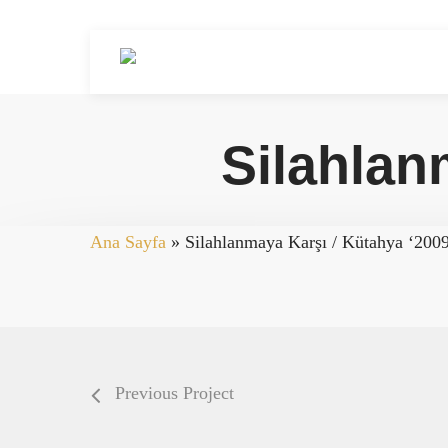
Skip
to
main
content
Silahlan
Ana Sayfa
»
Silahlanmaya Karşı / Kütahya ‘200
Previous Project