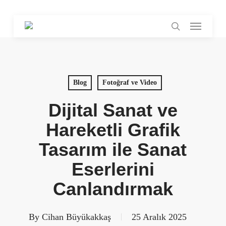
Skip
Menu
to
search
main
content
Blog
Fotoğraf ve Video
Dijital Sanat ve
Hareketli Grafik
Tasarım ile Sanat
Eserlerini
Canlandırmak
By
Cihan Büyükakkaş
25 Aralık 2025