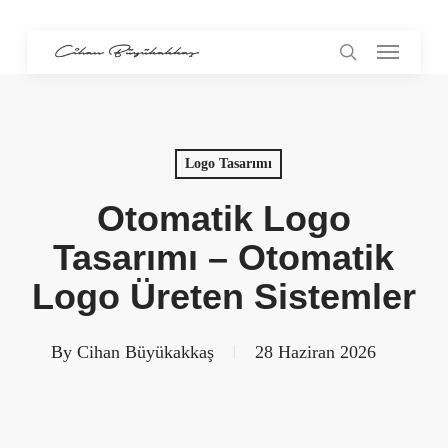
Skip
Menu
to
search
main
content
Logo Tasarımı
Otomatik Logo
Tasarımı – Otomatik
Logo Üreten Sistemler
By
Cihan Büyükakkaş
28 Haziran 2026