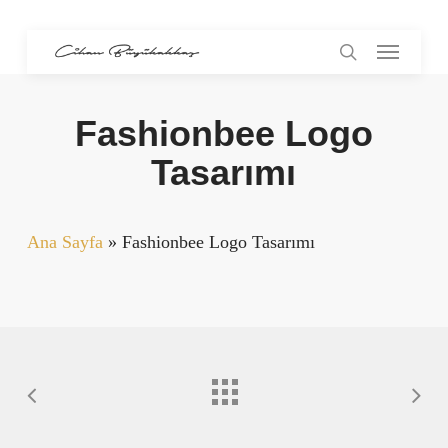
Skip
Menu
to
search
main
content
Fashionbee Logo
Tasarımı
Ana Sayfa
»
Fashionbee Logo Tasarımı