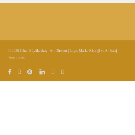
© 2026 Cihan Büyükakkaş - Art Director | Logo, Marka Kimliği ve Ambalaj
Tasarımcısı.
facebook
vimeo
pinterest
linkedin
instagram
behance