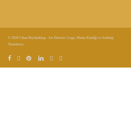
© 2026 Cihan Büyükakkaş - Art Director | Logo, Marka Kimliği ve Ambalaj
Tasarımcısı.
facebook
vimeo
pinterest
linkedin
instagram
behance