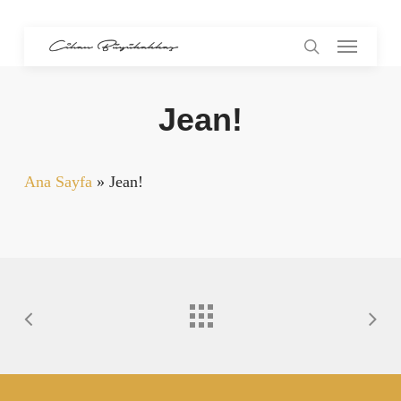
Skip
Menu
to
search
main
content
Jean!
Ana Sayfa
»
Jean!