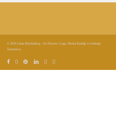
© 2026 Cihan Büyükakkaş - Art Director | Logo, Marka Kimliği ve Ambalaj
Tasarımcısı.
facebook
vimeo
pinterest
linkedin
instagram
behance