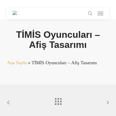
Skip
Menu
to
search
main
content
TİMİS Oyuncuları –
Afiş Tasarımı
Ana Sayfa
»
TİMİS Oyuncuları – Afiş Tasarımı