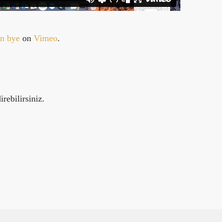
an bye
on
Vimeo
.
rebilirsiniz.