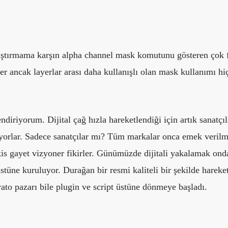
aştırmama karşın alpha channel mask komutunu gösteren çok f
r ancak layerlar arası daha kullanışlı olan mask kullanımı h
ndiriyorum. Dijital çağ hızla hareketlendiği için artık sanatçıl
iyorlar. Sadece sanatçılar mı? Tüm markalar onca emek verilm
kis gayet vizyoner fikirler. Günümüzde dijitali yakalamak on
stüne kuruluyor. Durağan bir resmi kaliteli bir şekilde hareke
ato pazarı bile plugin ve script üstüne dönmeye başladı.