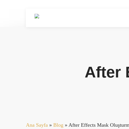
Skip
to
main
content
After
Ana Sayfa
»
Blog
»
After Effects Mask Oluştur